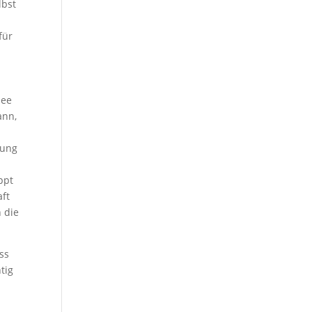
lbst
für
dee
ann,
rung
ppt
aft
n die
ass
tig