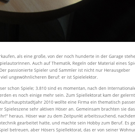
kaufen, als eine große, von der noch hunderte in der Garage stehe
SpielautorInnen. Auch auf Thematik, Regeln oder Material eines Spi
 Der passionierte Spieler und Sammler ist nicht nur Herausgeber
iel ungewöhnlicheren Beruf: er ist Spielelektor.
öser schon Spiele; 3.810 sind es momentan, nach den International
werden es noch einige mehr sein. Zum Spiellektorat kam der gelern
 Kulturhauptstadtjahr 2010 wollte eine Firma ein thematisch pass
er Spieleszene sehr aktiven Höser an. Gemeinsam brachten sie das
ufRuhr!“ heraus. Höser war zu dem Zeitpunkt arbeitssuchend, nachde
entechnik gearbeitet hatte, und machte sein Hobby zum Beruf. Es g
Spiel betreuen, aber Hösers Spiellektorat, das er von seiner Wohn