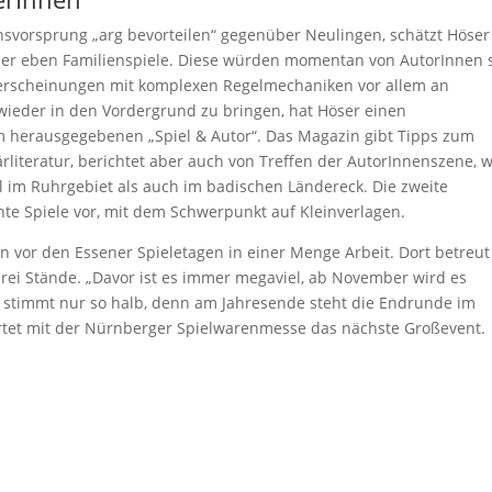
ensvorsprung „arg bevorteilen“ gegenüber Neulingen, schätzt Höser
oder eben Familienspiele. Diese würden momentan von AutorInnen 
euerscheinungen mit komplexen Regelmechaniken vor allem an
 wieder in den Vordergrund zu bringen, hat Höser einen
 herausgegebenen „Spiel & Autor“. Das Magazin gibt Tipps zum
literatur, berichtet aber auch von Treffen der AutorInnenszene, w
hl im Ruhrgebiet als auch im badischen Ländereck. Die zweite
lichte Spiele vor, mit dem Schwerpunkt auf Kleinverlagen.
en vor den Essener Spieletagen in einer Menge Arbeit. Dort betreut
rei Stände. „Davor ist es immer megaviel, ab November wird es
as stimmt nur so halb, denn am Jahresende steht die Endrunde im
tet mit der Nürnberger Spielwarenmesse das nächste Großevent.