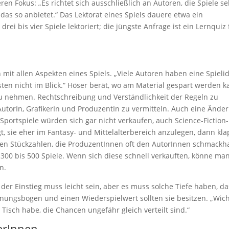
n Fokus: „Es richtet sich ausschließlich an Autoren, die Spiele se
 das so anbietet.“ Das Lektorat eines Spiels dauere etwa ein
rei bis vier Spiele lektoriert; die jüngste Anfrage ist ein Lernquiz 
 mit allen Aspekten eines Spiels. „Viele Autoren haben eine Spieli
sten nicht im Blick.“ Höser berät, wo am Material gespart werden k
zu nehmen. Rechtschreibung und Verständlichkeit der Regeln zu
 AutorIn, GrafikerIn und ProduzentIn zu vermitteln. Auch eine Ände
portspiele würden sich gar nicht verkaufen, auch Science-Fiction-
t, sie eher im Fantasy- und Mittelalterbereich anzulegen, dann kla
hen Stückzahlen, die ProduzentInnen oft den AutorInnen schmackh
d 300 bis 500 Spiele. Wenn sich diese schnell verkauften, könne ma
n.
, der Einstieg muss leicht sein, aber es muss solche Tiefe haben, d
annungsbogen und einen Wiederspielwert sollten sie besitzen. „Wich
 Tisch habe, die Chancen ungefähr gleich verteilt sind.“
lerInnen