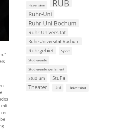
RUB
Rezension
Ruhr-Uni
Ruhr-Uni Bochum
Ruhr-Universität
Ruhr-Universität Bochum
Ruhrgebiet
Sport
n.“
Studierende
els
Studierendenparlament
StuPa
Studium
en
Theater
Uni
Universität
te
endes
 mit
m er
ebe
ung