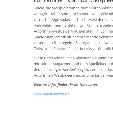
Spiele, die VielspielerInnen durch ihren Wiss
weniger. Lieber sind ihm kooperative Spiele 
vernachlässigt, sodass sich sehr viele der N
VielspielerInnen richteten. Um Familienspiele
AutorInnenwettbewerb ausgerufen, im von ihm
Spieldesign, empfiehlt entsprechende Sekundär
Höser sie selbst regelmäßig organisiert, sowo
Zeitschrift „Spielerei“ stellt bereits veröffent
Diese unterschiedlichen Aktivitäten kulminier
mit seinen Magazinen und dem Spiellektorat d
deutlich ruhiger werden“, ergänzt er, doch d
AutorInnen-Wettbewerb an, und im Januar war
Weitere Infos findet Ihr im Netz unter:
www.spiellektorat.de