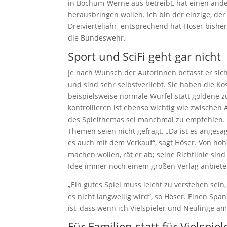
in Bochum-Werne aus betreibt, hat einen andere
herausbringen wollen. Ich bin der einzige, der
Dreivierteljahr, entsprechend hat Höser bisher d
die Bundeswehr.
Sport und SciFi geht gar nicht
Je nach Wunsch der AutorInnen befasst er sich
und sind sehr selbstverliebt. Sie haben die Ko
beispielsweise normale Würfel statt goldene 
kontrollieren ist ebenso wichtig wie zwischen
des Spielthemas sei manchmal zu empfehlen. S
Themen seien nicht gefragt. „Da ist es angesag
es auch mit dem Verkauf“, sagt Höser. Von ho
machen wollen, rät er ab; seine Richtlinie sin
Idee immer noch einem großen Verlag anbiete
„Ein gutes Spiel muss leicht zu verstehen sein
es nicht langweilig wird“, so Höser. Einen Sp
ist, dass wenn ich Vielspieler und Neulinge am
Für Familien statt für Vielspie