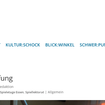
T
KULTUR:SCHOCK
BLICK:WINKEL
SCHWER:PU
fung
edaktion
,
|
Allgemein
 Spieletage Essen
Spiellektorat