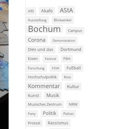
AStA
Akafö
AfD
Ausstellung
Blickwinkel
Bochum
Campus
Corona
Demonstration
Dortmund
Diës und das
Film
Essen
Festival
Fußball
Forschung
FSVK
Hochschulpolitik
Kino
Kommentar
Kultur
Musik
Kunst
Musisches Zentrum
NRW
Politik
Polizei
Party
Rassismus
Protest