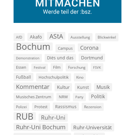
AStA
Akafö
AfD
Ausstellung
Blickwinkel
Bochum
Corona
Campus
Dortmund
Diës und das
Demonstration
Film
Essen
Forschung
FSVK
Festival
Fußball
Hochschulpolitik
Kino
Kommentar
Musik
Kultur
Kunst
Politik
Musisches Zentrum
NRW
Party
Rassismus
Polizei
Protest
Rezension
RUB
Ruhr-Uni
Ruhr-Uni Bochum
Ruhr-Universität