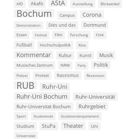
AStA
Akafö
AfD
Ausstellung
Blickwinkel
Bochum
Corona
Campus
Dortmund
Diës und das
Demonstration
Film
Essen
Forschung
FSVK
Festival
Fußball
Hochschulpolitik
Kino
Kommentar
Musik
Kultur
Kunst
Politik
Musisches Zentrum
NRW
Party
Rassismus
Polizei
Protest
Rezension
RUB
Ruhr-Uni
Ruhr-Uni Bochum
Ruhr-Universität
Ruhrgebiet
Ruhr-Universität Bochum
Sport
Studierende
Studierendenparlament
Theater
StuPa
Studium
Uni
Universität