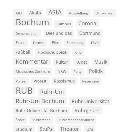
AStA
Akafö
AfD
Ausstellung
Blickwinkel
Bochum
Corona
Campus
Dortmund
Diës und das
Demonstration
Film
Essen
Forschung
FSVK
Festival
Fußball
Hochschulpolitik
Kino
Kommentar
Musik
Kultur
Kunst
Politik
Musisches Zentrum
NRW
Party
Rassismus
Polizei
Protest
Rezension
RUB
Ruhr-Uni
Ruhr-Uni Bochum
Ruhr-Universität
Ruhrgebiet
Ruhr-Universität Bochum
Sport
Studierende
Studierendenparlament
Theater
StuPa
Studium
Uni