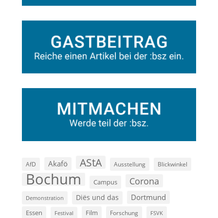
AStA
Akafö
AfD
Ausstellung
Blickwinkel
Bochum
Corona
Campus
Dortmund
Diës und das
Demonstration
Film
Essen
Forschung
FSVK
Festival