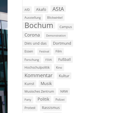
AStA
Akafö
AfD
Ausstellung
Blickwinkel
Bochum
Campus
Corona
Demonstration
Dortmund
Diës und das
Film
Essen
Festival
Fußball
Forschung
FSVK
Hochschulpolitik
Kino
Kommentar
Kultur
Musik
Kunst
Musisches Zentrum
NRW
Politik
Polizei
Party
Rassismus
Protest