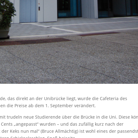
 das direkt an der Unibrücke liegt, wurde die Cafeteria des
den die Preise ab dem 1. September verändert.
t trudeln neue Studierende über die Brücke in die Uni. Diese kö
e Cents „angepasst“ wurden – und das zufällig kurz nach der
 der Keks nun mal“ (Bruce Allmächtig) ist wohl eines der passends