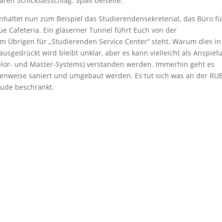
ären Schicksalsschlag. Spaß beiseite.
haltet nun zum Beispiel das Studierendensekreteriat, das Büro fü
e Cafeteria. Ein gläserner Tunnel führt Euch von der
 im Übrigen für „Studierenden Service Center“ steht. Warum dies in
gedrückt wird bleibt unklar, aber es kann vielleicht als Anspiel
elor- und Master-Systems) verstanden werden. Immerhin geht es
henweise saniert und umgebaut werden. Es tut sich was an der RU
bäude beschränkt.