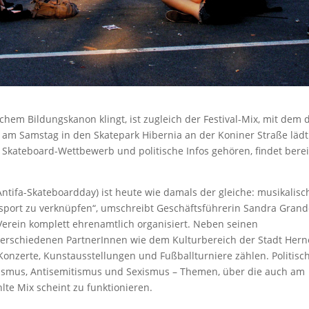
schem Bildungskanon klingt, ist zugleich der Festival-Mix, mit dem 
ne am Samstag in den Skatepark Hibernia an der Koniner Straße lädt
 Skateboard-Wettbewerb und politische Infos gehören, findet berei
ntifa-Skateboardday) ist heute wie damals der gleiche: musikalisc
sport zu verknüpfen“, umschreibt Geschäftsführerin Sandra Gran
 Verein komplett ehrenamtlich organisiert. Neben seinen
verschiedenen PartnerInnen wie dem Kulturbereich der Stadt Hern
 Konzerte, Kunstausstellungen und Fußballturniere zählen. Politisc
ismus, Antisemitismus und Sexismus – Themen, über die auch am
lte Mix scheint zu funktionieren.