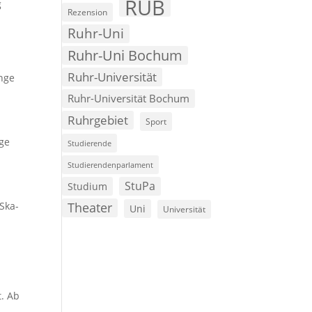
RUB
g
Rezension
Ruhr-Uni
Ruhr-Uni Bochum
Ruhr-Universität
unge
Ruhr-Universität Bochum
Ruhrgebiet
Sport
age
Studierende
Studierendenparlament
StuPa
Studium
d
Ska-
Theater
Uni
Universität
t. Ab