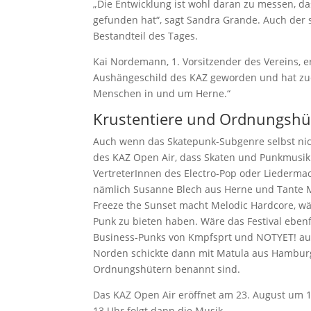
„Die Entwicklung ist wohl daran zu messen, da
gefunden hat“, sagt Sandra Grande. Auch der se
Bestandteil des Tages.
Kai Nordemann, 1. Vorsitzender des Vereins, er
Aushängeschild des KAZ geworden und hat zude
Menschen in und um Herne.“
Krustentiere und Ordnungshü
Auch wenn das Skatepunk-Subgenre selbst nicht
des KAZ Open Air, dass Skaten und Punkmusik
VertreterInnen des Electro-Pop oder Liederma
nämlich Susanne Blech aus Herne und Tante 
Freeze the Sunset macht Melodic Hardcore, wä
Punk zu bieten haben. Wäre das Festival ebenf
Business-Punks von Kmpfsprt und NOTYET! aus V
Norden schickte dann mit Matula aus Hamburg
Ordnungshütern benannt sind.
Das KAZ Open Air eröffnet am 23. August um 1
13 Uhr folgt dann die Musik.