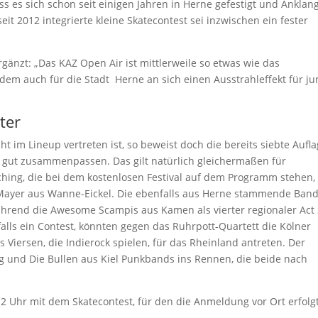
ss es sich schon seit einigen Jahren in Herne gefestigt und Anklan
it 2012 integrierte kleine Skatecontest sei inzwischen ein fester
gänzt: „Das KAZ Open Air ist mittlerweile so etwas wie das
m auch für die Stadt Herne an sich einen Ausstrahleffekt für j
ter
 im Lineup vertreten ist, so beweist doch die bereits siebte Aufl
 gut zusammenpassen. Das gilt natürlich gleichermaßen für
ching, die bei dem kostenlosen Festival auf dem Programm stehen,
Mayer aus Wanne-Eickel. Die ebenfalls aus Herne stammende Ban
hrend die Awesome Scampis aus Kamen als vierter regionaler Act 
alls ein Contest, könnten gegen das Ruhrpott-Quartett die Kölner
iersen, die Indierock spielen, für das Rheinland antreten. Der
 und Die Bullen aus Kiel Punkbands ins Rennen, die beide nach
2 Uhr mit dem Skatecontest, für den die Anmeldung vor Ort erfolg