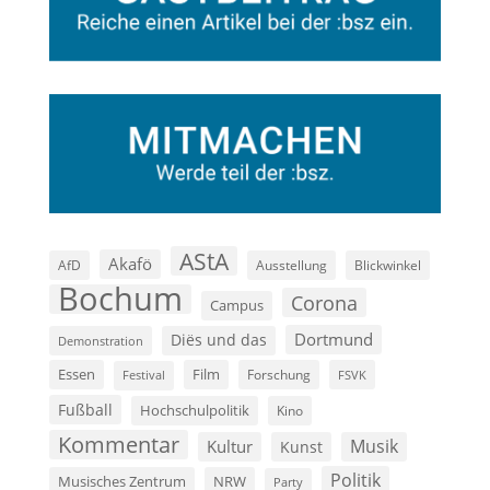
AStA
Akafö
AfD
Ausstellung
Blickwinkel
Bochum
Corona
Campus
Dortmund
Diës und das
Demonstration
Film
Essen
Forschung
FSVK
Festival
Fußball
Hochschulpolitik
Kino
Kommentar
Musik
Kultur
Kunst
Politik
Musisches Zentrum
NRW
Party