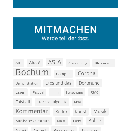
AStA
Akafö
AfD
Ausstellung
Blickwinkel
Bochum
Corona
Campus
Dortmund
Diës und das
Demonstration
Film
Essen
Forschung
FSVK
Festival
Fußball
Hochschulpolitik
Kino
Kommentar
Musik
Kultur
Kunst
Politik
Musisches Zentrum
NRW
Party
Rassismus
Polizei
Protest
Rezension