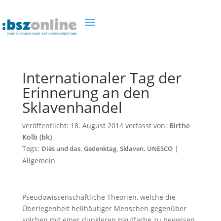
Internationaler Tag der
Erinnerung an den
Sklavenhandel
veröffentlicht:
18. August 2014
verfasst von:
Birthe
Kolb (bk)
Tags:
,
,
,
|
Diës und das
Gedenktag
Sklaven
UNESCO
Allgemein
Pseudowissenschaftliche Theorien, welche die
Überlegenheit hellhäutiger Menschen gegenüber
solchen mit einer dunkleren Hautfarbe zu beweisen