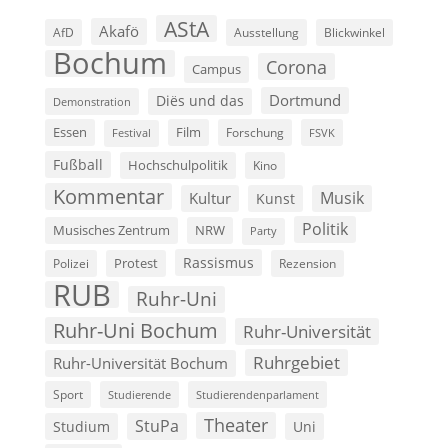
AStA
Akafö
AfD
Ausstellung
Blickwinkel
Bochum
Corona
Campus
Dortmund
Diës und das
Demonstration
Film
Essen
Forschung
FSVK
Festival
Fußball
Hochschulpolitik
Kino
Kommentar
Musik
Kultur
Kunst
Politik
Musisches Zentrum
NRW
Party
Rassismus
Polizei
Protest
Rezension
RUB
Ruhr-Uni
Ruhr-Uni Bochum
Ruhr-Universität
Ruhrgebiet
Ruhr-Universität Bochum
Sport
Studierende
Studierendenparlament
Theater
StuPa
Studium
Uni