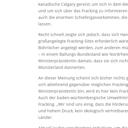
kanadische Calgary gereist, um sich in dem kl
und um sich über das Fracking zu informieren 
auch die enormen Schiefergasvorkommen, die 
lassen.
Recht schnell zeigte sich jedoch, dass sich H
großangelegte Fracking-Sites erforderlich wär
Bohrlöcher angelegt werden, zum anderen müss
– in einem Ballungs-Bundesland wie Nordrhei
Ministerpräsidentin damals, dass sie sich nich
Münsterland donnerten.
An dieser Meinung scheint sich bisher nichts 
sich ablehnend gegenüber möglichen Fracking
Ministerpräsidentin bin, wird es hier kein Fra
Auch der baden-württembergische Umweltminist
Fracking. „Wir sind uns einig, dass die Förde
und hohem Druck, kein ökologisch vertretbarer
Länder.
Aktuell laufen verschiedene Initiativen, um di