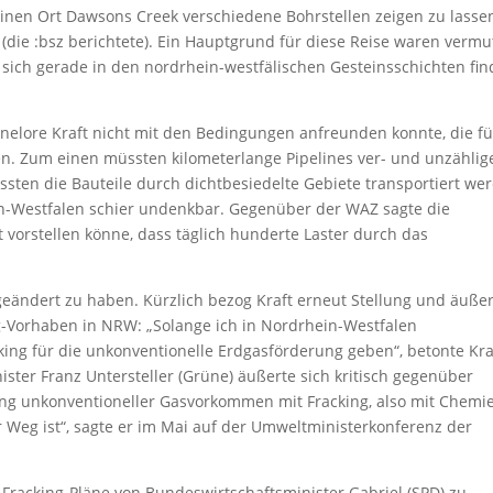
einen Ort Dawsons Creek verschiedene Bohrstellen zeigen zu lasse
(die :bsz berichtete). Ein Hauptgrund für diese Reise waren vermu
sich gerade in den nordrhein-westfälischen Gesteinsschichten fi
annelore Kraft nicht mit den Bedingungen anfreunden konnte, die fü
en. Zum einen müssten kilometerlange Pipelines ver- und unzählig
ten die Bauteile durch dichtbesiedelte Gebiete transportiert we
n-Westfalen schier undenkbar. Gegenüber der WAZ sagte die
t vorstellen könne, dass täglich hunderte Laster durch das
geändert zu haben. Kürzlich bezog Kraft erneut Stellung und äuße
-Vorhaben in NRW: „Solange ich in Nordrhein-Westfalen
cking für die unkonventionelle Erdgasförderung geben“, betonte Kra
er Franz Untersteller (Grüne) äußerte sich kritisch gegenüber
rung unkonventioneller Gasvorkommen mit Fracking, also mit Chemi
 Weg ist“, sagte er im Mai auf der Umweltministerkonferenz der
e Fracking-Pläne von Bundeswirtschaftsminister Gabriel (SPD) zu