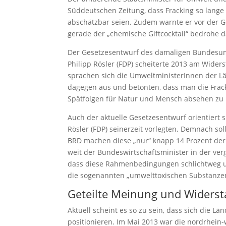
Süddeutschen Zeitung, dass Fracking so lange
abschätzbar seien. Zudem warnte er vor der Ge
gerade der „chemische Giftcocktail“ bedrohe d
Der Gesetzesentwurf des damaligen Bundesumw
Philipp Rösler (FDP) scheiterte 2013 am Wider
sprachen sich die UmweltministerInnen der Lä
dagegen aus und betonten, dass man die Frack
Spätfolgen für Natur und Mensch absehen zu
Auch der aktuelle Gesetzesentwurf orientiert
Rösler (FDP) seinerzeit vorlegten. Demnach sol
BRD machen diese „nur“ knapp 14 Prozent der 
weit der Bundeswirtschaftsminister in der ver
dass diese Rahmenbedingungen schlichtweg un
die sogenannten „umwelttoxischen Substanzen“
Geteilte Meinung und Widers
Aktuell scheint es so zu sein, dass sich die L
positionieren. Im Mai 2013 war die nordrhein-