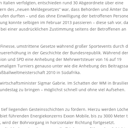
 Italien verfolgten, entschieden rund 30 Abgeordnete über eine
Kern des „neuen Meldegesetzes“ war, dass Behörden und Ämter Da
ufen durften – und das ohne Einwilligung der betroffenen Person
sung konnte selbigen im Februar 2013 passieren – diese sah vor, d
ei einer ausdrücklichen Zustimmung seitens der Betroffenen an
e Finesse, umstrittene Gesetze während großer Sportevents durch 
Steuererhöhung in der Geschichte der Bundesrepublik. Während de
nion und SPD eine Anhebung der Mehrwertsteuer von 16 auf 19
amaligen Turniers genauso unter wie die Anhebung des Beitragssa
ßballweltmeisterschaft 2010 in Südafrika.
wirtschaftsminister Sigmar Gabrie. Im Schatten der WM in Brasilie
Bundestag zu bringen – möglichst schnell und ohne viel Aufsehen.
s tief liegenden Gesteinsschichten zu fördern. Hierzu werden Löch
biet führenden Energiekonzerns Exxon Mobile, bis zu 3000 Meter t
t, wird der Bohrvorgang in horizontaler Richtung fortgesetzt.