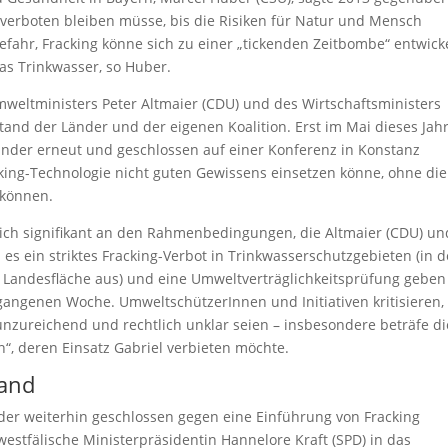
 verboten bleiben müsse, bis die Risiken für Natur und Mensch
fahr, Fracking könne sich zu einer „tickenden Zeitbombe“ entwick
as Trinkwasser, so Huber.
eltministers Peter Altmaier (CDU) und des Wirtschaftsministers
stand der Länder und der eigenen Koalition. Erst im Mai dieses Jah
nder erneut und geschlossen auf einer Konferenz in Konstanz
ing-Technologie nicht guten Gewissens einsetzen könne, ohne die
 können.
 sich signifikant an den Rahmenbedingungen, die Altmaier (CDU) un
l es ein striktes Fracking-Verbot in Trinkwasserschutzgebieten (in d
Landesfläche aus) und eine Umweltverträglichkeitsprüfung geben 
gangenen Woche. UmweltschützerInnen und Initiativen kritisieren,
zureichend und rechtlich unklar seien – insbesondere beträfe di
, deren Einsatz Gabriel verbieten möchte.
tand
änder weiterhin geschlossen gegen eine Einführung von Fracking
westfälische Ministerpräsidentin Hannelore Kraft (SPD) in das