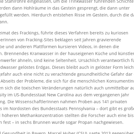
e Stahlrohre eingelassen, um die Trinkwasser führenden Schichte
 werden dann Hohlräume in das Gestein gesprengt, die dann unter
füllt werden. Hierdurch entstehen Risse im Gestein, durch die d
ann.
eimat des Frackings, führte dieses Verfahren bereits zu kuriosen
nnen von Fracking-Sites beklagen seit Jahren gravierende
e und anderen Plattformen kursieren Videos, in denen die
en. Brennendes Kranwasser in der hauseigenen Küche und künstle
rfer ähneln, sind keine Seltenheit. Ursächlich verantwortlich f
asser gelöstes Erdgas. Dieses bleibt auch in gelöster Form leich
gefahr auch eine nicht zu verachtende gesundheitliche Gefahr dar 
. Abseits der Probleme, die sich für die menschlichen KonsumentI
n sich die toxischen Veränderungen natürlich auch unmittelbar a
rsity im US-Bundesstaat New Carolina aus dem vergangenen Jahr
ing. Die WissenschaftlerInnen nahmen Proben aus 141 privaten
 im Nordosten des Bundesstaats Pennsylvania – dort gibt es groß
höheren Methankonzentration stellten die Forscher auch eine bis
 fest – in sechs Brunnen wurde sogar Propan nachgewiesen.
 Gesundheit in Bayern, Marcel Huber (CSU), sagte 2013 gegenüber