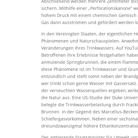
Abschließend werden mehrere Zentimeter dick
sichern. Mithilfe einer „Perforationskanone“
hohem Druck mit einem chemischen Gemisch ge
Gas dann ausströmen und gefördert werden k
In den Vereinigten Staaten, der eigentlichen H
Phänomenen und Naturschauspielen. AnwohnerI
Veränderungen ihres Trinkwassers. Auf YouTub
Betroffenen ihre Erlebnisse festgehalten hab
anmutende Springbrunnen, die einem Flammenwe
diese Phänomene ist im Trinkwasser und Grundw
entzündlich und stellt somit neben der Brand
wer trinkt schon gerne Wasser mit Gasversatz
der verseuchten Wasserquellen ergeben, wirke
die Natur aus. Eine US-Studie der Duke Unive
belegte die Trinkwasserbelastung durch Frack
Brunnen in der Gegend des Marcellus-Beckens
Schiefergasvorkommen. Neben einer sechsmal 
dreiundzwanzigmal höhere Ethankonzentration
Der amtierende Staatsminister für Umwelt und