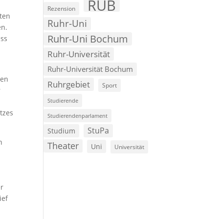
RUB
Rezension
ten
Ruhr-Uni
en.
Ruhr-Uni Bochum
ass
Ruhr-Universität
Ruhr-Universität Bochum
den
Ruhrgebiet
Sport
r
Studierende
tzes
Studierendenparlament
StuPa
Studium
n
Theater
Uni
Universität
er
ief