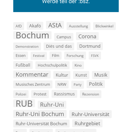
AStA
Akafö
AfD
Ausstellung
Blickwinkel
Bochum
Corona
Campus
Dortmund
Diës und das
Demonstration
Film
Essen
Forschung
FSVK
Festival
Fußball
Hochschulpolitik
Kino
Kommentar
Musik
Kultur
Kunst
Politik
Musisches Zentrum
NRW
Party
Rassismus
Polizei
Protest
Rezension
RUB
Ruhr-Uni
Ruhr-Uni Bochum
Ruhr-Universität
Ruhrgebiet
Ruhr-Universität Bochum