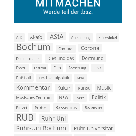
AStA
Akafö
AfD
Ausstellung
Blickwinkel
Bochum
Corona
Campus
Dortmund
Diës und das
Demonstration
Film
Essen
Forschung
FSVK
Festival
Fußball
Hochschulpolitik
Kino
Kommentar
Musik
Kultur
Kunst
Politik
Musisches Zentrum
NRW
Party
Rassismus
Polizei
Protest
Rezension
RUB
Ruhr-Uni
Ruhr-Uni Bochum
Ruhr-Universität