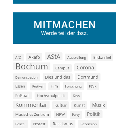
AStA
Akafö
AfD
Ausstellung
Blickwinkel
Bochum
Corona
Campus
Dortmund
Diës und das
Demonstration
Film
Essen
Forschung
FSVK
Festival
Fußball
Hochschulpolitik
Kino
Kommentar
Musik
Kultur
Kunst
Politik
Musisches Zentrum
NRW
Party
Rassismus
Polizei
Protest
Rezension