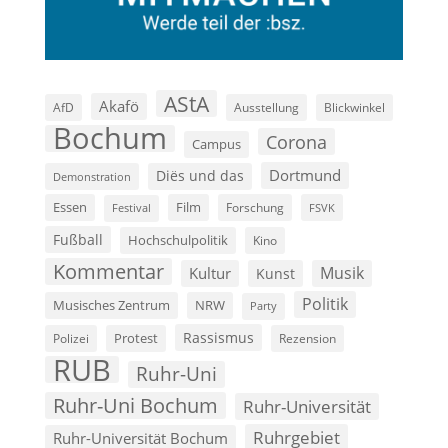
AStA
Akafö
AfD
Ausstellung
Blickwinkel
Bochum
Corona
Campus
Dortmund
Diës und das
Demonstration
Film
Essen
Forschung
FSVK
Festival
Fußball
Hochschulpolitik
Kino
Kommentar
Musik
Kultur
Kunst
Politik
Musisches Zentrum
NRW
Party
Rassismus
Polizei
Protest
Rezension
RUB
Ruhr-Uni
Ruhr-Uni Bochum
Ruhr-Universität
Ruhrgebiet
Ruhr-Universität Bochum