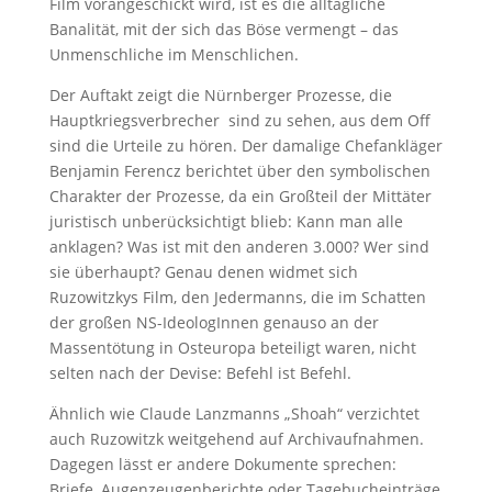
Film vorangeschickt wird, ist es die alltägliche
Banalität, mit der sich das Böse vermengt – das
Unmenschliche im Menschlichen.
Der Auftakt zeigt die Nürnberger Prozesse, die
Hauptkriegsverbrecher sind zu sehen, aus dem Off
sind die Urteile zu hören. Der damalige Chefankläger
Benjamin Ferencz berichtet über den symbolischen
Charakter der Prozesse, da ein Großteil der Mittäter
juristisch unberücksichtigt blieb: Kann man alle
anklagen? Was ist mit den anderen 3.000? Wer sind
sie überhaupt? Genau denen widmet sich
Ruzowitzkys Film, den Jedermanns, die im Schatten
der großen NS-IdeologInnen genauso an der
Massentötung in Osteuropa beteiligt waren, nicht
selten nach der Devise: Befehl ist Befehl.
Ähnlich wie Claude Lanzmanns „Shoah“ verzichtet
auch Ruzowitzk weitgehend auf Archivaufnahmen.
Dagegen lässt er andere Dokumente sprechen:
Briefe, Augenzeugenberichte oder Tagebucheinträge