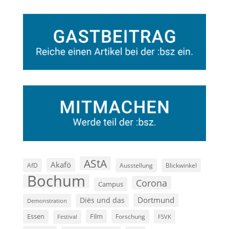
AStA
Akafö
AfD
Ausstellung
Blickwinkel
Bochum
Corona
Campus
Dortmund
Diës und das
Demonstration
Film
Essen
Forschung
FSVK
Festival