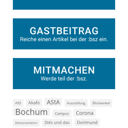
AStA
Akafö
AfD
Ausstellung
Blickwinkel
Bochum
Corona
Campus
Dortmund
Diës und das
Demonstration