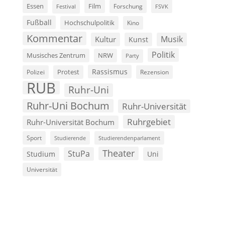
Film
Essen
Forschung
FSVK
Festival
Fußball
Hochschulpolitik
Kino
Kommentar
Musik
Kultur
Kunst
Politik
Musisches Zentrum
NRW
Party
Rassismus
Polizei
Protest
Rezension
RUB
Ruhr-Uni
Ruhr-Uni Bochum
Ruhr-Universität
Ruhrgebiet
Ruhr-Universität Bochum
Sport
Studierende
Studierendenparlament
Theater
StuPa
Studium
Uni
Universität