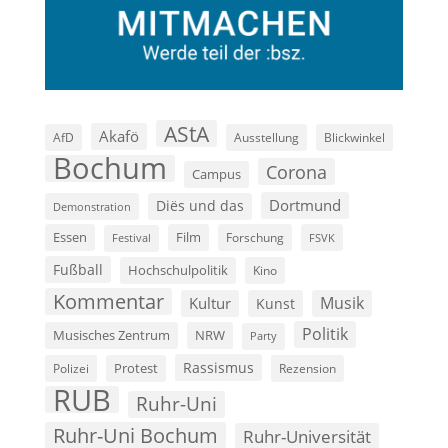
AStA
Akafö
AfD
Ausstellung
Blickwinkel
Bochum
Corona
Campus
Dortmund
Diës und das
Demonstration
Film
Essen
Forschung
FSVK
Festival
Fußball
Hochschulpolitik
Kino
Kommentar
Musik
Kultur
Kunst
Politik
Musisches Zentrum
NRW
Party
Rassismus
Polizei
Protest
Rezension
RUB
Ruhr-Uni
Ruhr-Uni Bochum
Ruhr-Universität