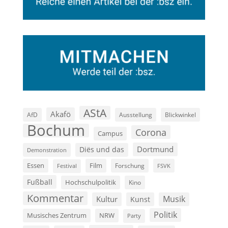
AStA
Akafö
AfD
Ausstellung
Blickwinkel
Bochum
Corona
Campus
Dortmund
Diës und das
Demonstration
Film
Essen
Forschung
FSVK
Festival
Fußball
Hochschulpolitik
Kino
Kommentar
Musik
Kultur
Kunst
Politik
Musisches Zentrum
NRW
Party