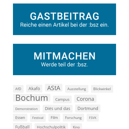
AStA
Akafö
AfD
Ausstellung
Blickwinkel
Bochum
Corona
Campus
Dortmund
Diës und das
Demonstration
Film
Essen
Forschung
FSVK
Festival
Fußball
Hochschulpolitik
Kino