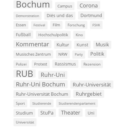
Bochum
Corona
Campus
Dortmund
Diës und das
Demonstration
Film
Essen
Forschung
FSVK
Festival
Fußball
Hochschulpolitik
Kino
Kommentar
Musik
Kultur
Kunst
Politik
Musisches Zentrum
NRW
Party
Rassismus
Polizei
Protest
Rezension
RUB
Ruhr-Uni
Ruhr-Uni Bochum
Ruhr-Universität
Ruhrgebiet
Ruhr-Universität Bochum
Sport
Studierende
Studierendenparlament
Theater
StuPa
Studium
Uni
Universität