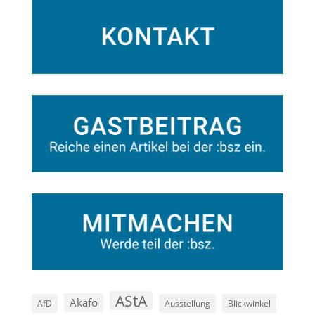
AStA
Akafö
AfD
Ausstellung
Blickwinkel