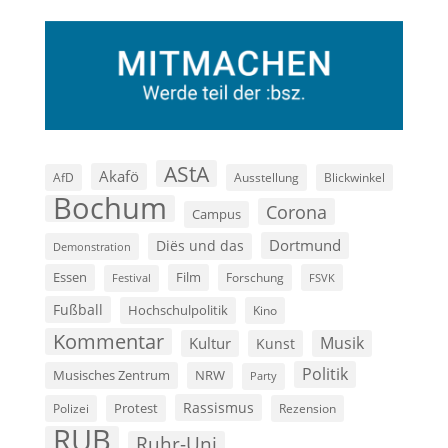
AStA
Akafö
AfD
Ausstellung
Blickwinkel
Bochum
Corona
Campus
Dortmund
Diës und das
Demonstration
Film
Essen
Forschung
FSVK
Festival
Fußball
Hochschulpolitik
Kino
Kommentar
Musik
Kultur
Kunst
Politik
Musisches Zentrum
NRW
Party
Rassismus
Polizei
Protest
Rezension
RUB
Ruhr-Uni