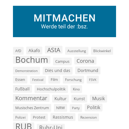
AStA
Akafö
AfD
Ausstellung
Blickwinkel
Bochum
Corona
Campus
Dortmund
Diës und das
Demonstration
Film
Essen
Forschung
FSVK
Festival
Fußball
Hochschulpolitik
Kino
Kommentar
Musik
Kultur
Kunst
Politik
Musisches Zentrum
NRW
Party
Rassismus
Polizei
Protest
Rezension
RUB
Ruhr-Uni