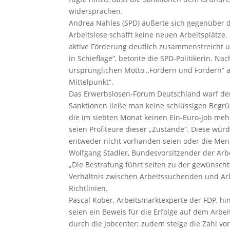
widersprächen.
Andrea Nahles (SPD) äußerte sich gegenüber d
Arbeitslose schafft keine neuen Arbeitsplätze.
aktive Förderung deutlich zusammenstreicht u
in Schieflage“, betonte die SPD-Politikerin. N
ursprünglichen Motto „Fördern und Fordern“ 
Mittelpunkt“.
Das Erwerbslosen-Forum Deutschland warf den
Sanktionen ließe man keine schlüssigen Beg
die im siebten Monat keinen Ein-Euro-Job meh
seien Profiteure dieser „Zustände“. Diese wür
entweder nicht vorhanden seien oder die Men
Wolfgang Stadler, Bundesvorsitzender der Arb
„Die Bestrafung führt selten zu der gewünscht
Verhältnis zwischen Arbeitssuchenden und Arb
Richtlinien.
Pascal Kober, Arbeitsmarktexperte der FDP, hi
seien ein Beweis für die Erfolge auf dem Arbei
durch die Jobcenter; zudem steige die Zahl v