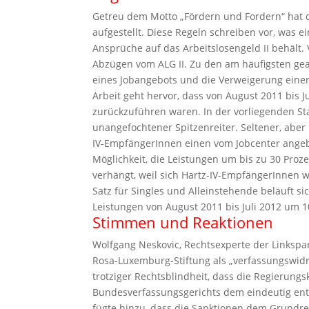
Getreu dem Motto „Fördern und Fordern“ hat d
aufgestellt. Diese Regeln schreiben vor, was ei
Ansprüche auf das Arbeitslosengeld II behält.
Abzügen vom ALG II. Zu den am häufigsten g
eines Jobangebots und die Verweigerung einer
Arbeit geht hervor, dass von August 2011 bis 
zurückzuführen waren. In der vorliegenden Sta
unangefochtener Spitzenreiter. Seltener, abe
IV-EmpfängerInnen einen vom Jobcenter angebo
Möglichkeit, die Leistungen um bis zu 30 Proz
verhängt, weil sich Hartz-IV-EmpfängerInnen w
Satz für Singles und Alleinstehende beläuft si
Leistungen von August 2011 bis Juli 2012 um 1
Stimmen und Reaktionen
Wolfgang Neskovic, Rechtsexperte der Linkspart
Rosa-Luxemburg-Stiftung als „verfassungswidr
trotziger Rechtsblindheit, dass die Regierung
Bundesverfassungsgerichts dem eindeutig entg
fügte hinzu, dass die Sanktionen dem Grund