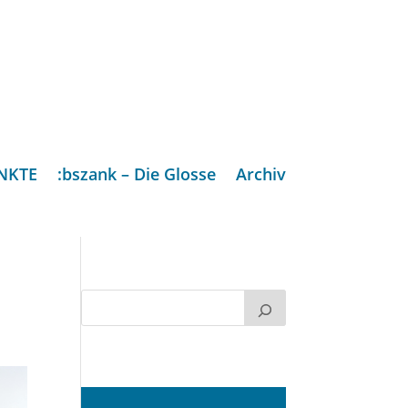
NKTE
:bszank – Die Glosse
Archiv