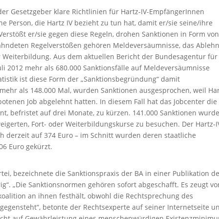
er Gesetzgeber klare Richtlinien für Hartz-IV-EmpfängerInnen
ne Person, die Hartz IV bezieht zu tun hat, damit er/sie seine/ihre
 Verstößt er/sie gegen diese Regeln, drohen Sanktionen in Form vo
eahndeten Regelverstößen gehören Meldeversäumnisse, das Ableh
 Weiterbildung. Aus dem aktuellen Bericht der Bundesagentur für
Juli 2012 mehr als 680.000 Sanktionsfälle auf Meldeversäumnisse
tistik ist diese Form der „Sanktionsbegründung“ damit
r mehr als 148.000 Mal, wurden Sanktionen ausgesprochen, weil Har
tenen Job abgelehnt hatten. In diesem Fall hat das Jobcenter die
ent, befristet auf drei Monate, zu kürzen. 141.000 Sanktionen wurd
eigerten, Fort- oder Weiterbildungskurse zu besuchen. Der Hartz-I
ch derzeit auf 374 Euro – im Schnitt wurden deren staatliche
06 Euro gekürzt.
ei, bezeichnete die Sanktionspraxis der BA in einer Publikation d
ig“. „Die Sanktionsnormen gehören sofort abgeschafft. Es zeugt vo
skoalition an ihnen festhält, obwohl die Rechtsprechung des
egensteht“, betonte der Rechtsexperte auf seiner Internetseite u
recht auf Gewährleistung eines menschenwürdigen Existenzminim