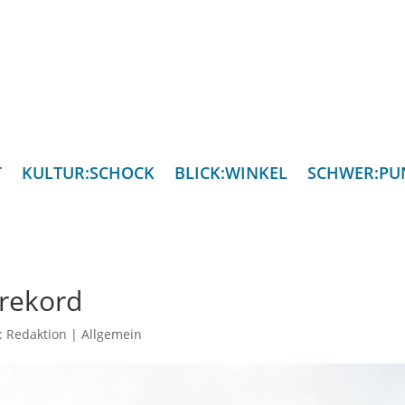
T
KULTUR:SCHOCK
BLICK:WINKEL
SCHWER:PU
srekord
n:
Redaktion
|
Allgemein