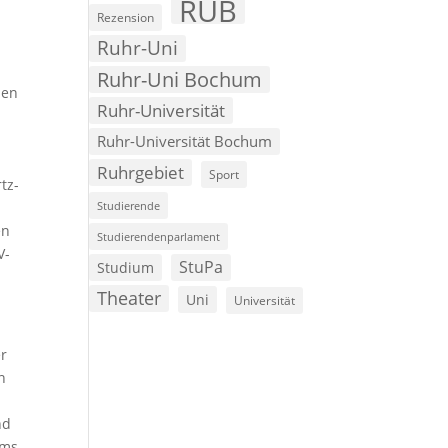
RUB
Rezension
Ruhr-Uni
n
Ruhr-Uni Bochum
nen
Ruhr-Universität
Ruhr-Universität Bochum
Ruhrgebiet
Sport
tz-
Studierende
en
Studierendenparlament
V-
StuPa
Studium
Theater
Uni
Universität
er
n
nd
ums