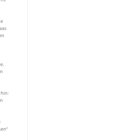
ie
twas
em
e,
en
 hin:
en
r
e
sen“