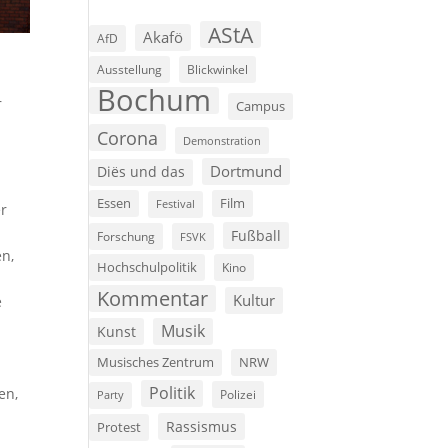
AStA
Akafö
AfD
Ausstellung
Blickwinkel
Bochum
r
Campus
Corona
Demonstration
Dortmund
Diës und das
Film
Essen
Festival
er
Fußball
Forschung
FSVK
en,
Hochschulpolitik
Kino
Kommentar
Kultur
e
Musik
Kunst
Musisches Zentrum
NRW
Politik
en,
Polizei
Party
Rassismus
Protest