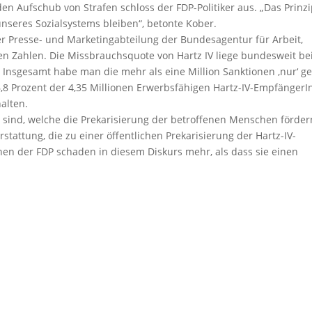
n Aufschub von Strafen schloss der FDP-Politiker aus. „Das Prinz
nseres Sozialsystems bleiben“, betonte Kober.
 der Presse- und Marketingabteilung der Bundesagentur für Arbeit,
n Zahlen. Die Missbrauchsquote von Hartz IV liege bundesweit bei
 Insgesamt habe man die mehr als eine Million Sanktionen ‚nur‘ g
,8 Prozent der 4,35 Millionen Erwerbsfähigen Hartz-IV-Empfänger
alten.
en sind, welche die Prekarisierung der betroffenen Menschen förder
stattung, die zu einer öffentlichen Prekarisierung der Hartz-IV-
en der FDP schaden in diesem Diskurs mehr, als dass sie einen