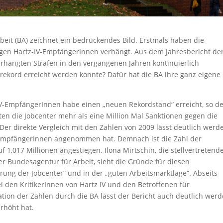
rbeit (BA) zeichnet ein bedrückendes Bild. Erstmals haben die
gegen Hartz-IV-EmpfängerInnen verhängt. Aus dem Jahresbericht de
erhängten Strafen in den vergangenen Jahren kontinuierlich
ivrekord erreicht werden konnte? Dafür hat die BA ihre ganz eigene
IV-EmpfängerInnen habe einen „neuen Rekordstand“ erreicht, so d
gten die Jobcenter mehr als eine Million Mal Sanktionen gegen die
. Der direkte Vergleich mit den Zahlen von 2009 lässt deutlich werd
-EmpfängerInnen angenommen hat. Demnach ist die Zahl der
f 1,017 Millionen angestiegen. Ilona Mirtschin, die stellvertretend
er Bundesagentur für Arbeit, sieht die Gründe für diesen
ierung der Jobcenter“ und in der „guten Arbeitsmarktlage“. Abseits
i den KritikerInnen von Hartz IV und den Betroffenen für
ation der Zahlen durch die BA lässt der Bericht auch deutlich werd
erhöht hat.
n