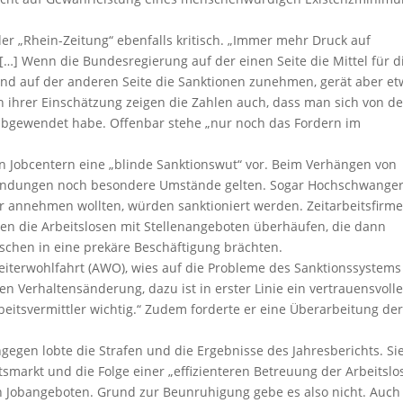
er „Rhein-Zeitung“ ebenfalls kritisch. „Immer mehr Druck auf
 […] Wenn die Bundesregierung auf der einen Seite die Mittel für d
nd auf der anderen Seite die Sanktionen zunehmen, gerät aber e
ach ihrer Einschätzung zeigen die Zahlen auch, dass man sich von d
abgewendet habe. Offenbar stehe „nur noch das Fordern im
 Jobcentern eine „blinde Sanktionswut“ vor. Beim Verhängen von
ründungen noch besondere Umstände gelten. Sogar Hochschwanger
r annehmen wollten, würden sanktioniert werden. Zeitarbeitsfirm
den die Arbeitslosen mit Stellenangeboten überhäufen, die dann
schen in eine prekäre Beschäftigung brächten.
eiterwohlfahrt (AWO), wies auf die Probleme des Sanktionssystems
en Verhaltensänderung, dazu ist in erster Linie ein vertrauensvoll
eitsvermittler wichtig.“ Zudem forderte er eine Überarbeitung de
ngegen lobte die Strafen und die Ergebnisse des Jahresberichts. Si
tsmarkt und die Folge einer „effizienteren Betreuung der Arbeitslo
on Jobangeboten. Grund zur Beunruhigung gebe es also nicht. Auch