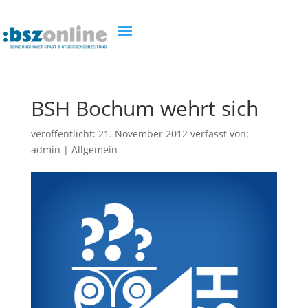
BSH Bochum wehrt sich
veröffentlicht:
21. November 2012
verfasst von:
admin
|
Allgemein