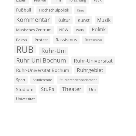
Essen
Forschung
FSVK
Festival
Fußball
Hochschulpolitik
Kino
Kommentar
Musik
Kultur
Kunst
Politik
Musisches Zentrum
NRW
Party
Rassismus
Polizei
Protest
Rezension
RUB
Ruhr-Uni
Ruhr-Uni Bochum
Ruhr-Universität
Ruhrgebiet
Ruhr-Universität Bochum
Sport
Studierende
Studierendenparlament
Theater
StuPa
Studium
Uni
Universität