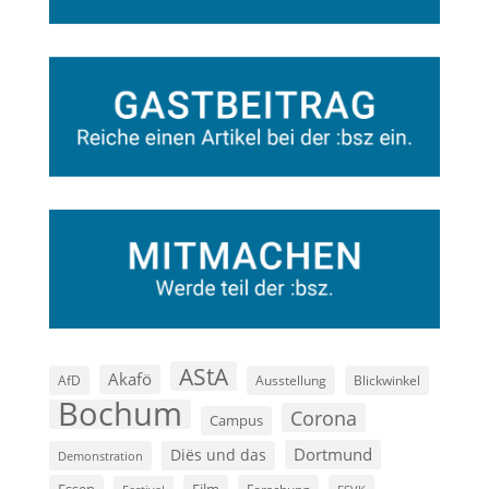
AStA
Akafö
AfD
Ausstellung
Blickwinkel
Bochum
Corona
Campus
Dortmund
Diës und das
Demonstration
Film