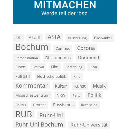
AStA
Akafö
AfD
Ausstellung
Blickwinkel
Bochum
Corona
Campus
Dortmund
Diës und das
Demonstration
Film
Essen
Forschung
FSVK
Festival
Fußball
Hochschulpolitik
Kino
Kommentar
Musik
Kultur
Kunst
Politik
Musisches Zentrum
NRW
Party
Rassismus
Polizei
Protest
Rezension
RUB
Ruhr-Uni
Ruhr-Uni Bochum
Ruhr-Universität