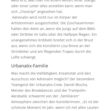
weiß erst, was man mit einem Reifen, einer Stange
oder einer Leiter alles anstellen kann, wenn man
sich „CloseUp!“ angesehen hat.
Adrenalin wird nicht nur im Körper der
ArtistenInnen ausgeschüttet. Die ZuschauerInnen
halten den Atem an, wenn die Jungs auf dem BMX-
oder Dirtbike im Salto über die Halfpipe fliegen. Ein
unangenehmes Kribbeln breitet sich in der Brust
aus, wenn sich die Künstlerin Lisa Rinne an der
Strickleiter und am fliegenden Trapez durch die
Lüfte schwingt.
Urbanatix-Familie
Was macht die Vielfältigkeit, Kreativität und den
Ausschuss von Adrenalin möglich? Der besondere
Teamgeist der Urbanatix-Crew. Daniel Blucha,
Meister des Breakdances und der Trampolin-
Akrobatik, schwärmt von der „familiären“
Atmosphäre zwischen den KünstlerInnen. „Es ist der
schönste Moment im Jahr, wenn ich mit allen Leuten