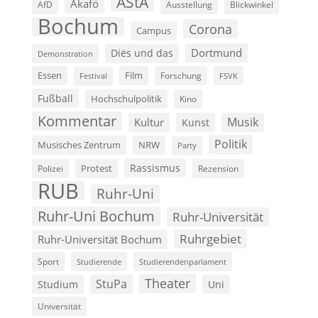
AStA
Akafö
AfD
Ausstellung
Blickwinkel
Bochum
Corona
Campus
Dortmund
Diës und das
Demonstration
Film
Essen
Forschung
FSVK
Festival
Fußball
Hochschulpolitik
Kino
Kommentar
Musik
Kultur
Kunst
Politik
Musisches Zentrum
NRW
Party
Rassismus
Polizei
Protest
Rezension
RUB
Ruhr-Uni
Ruhr-Uni Bochum
Ruhr-Universität
Ruhrgebiet
Ruhr-Universität Bochum
Sport
Studierende
Studierendenparlament
Theater
StuPa
Studium
Uni
Universität