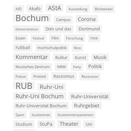
AStA
Akafö
AfD
Ausstellung
Blickwinkel
Bochum
Corona
Campus
Dortmund
Diës und das
Demonstration
Film
Essen
Forschung
FSVK
Festival
Fußball
Hochschulpolitik
Kino
Kommentar
Musik
Kultur
Kunst
Politik
Musisches Zentrum
NRW
Party
Rassismus
Polizei
Protest
Rezension
RUB
Ruhr-Uni
Ruhr-Uni Bochum
Ruhr-Universität
Ruhrgebiet
Ruhr-Universität Bochum
Sport
Studierende
Studierendenparlament
Theater
StuPa
Studium
Uni