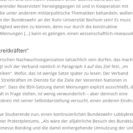
render Reservisten’ hervorgegangen ist und in Kooperation mit
die unter anderem militärpolitische Thematiken behandeln, wollen
Arm der Bundeswehr an der Ruhr-Universität Bochum sein! Es muss
tglied werden zu können, denn nur durch die konstruktive
Meinungen […] kann es gelingen, einen wissenschaftlich-niveauvo
reitkräften“
ärischen Nachwuchsorganisation tatsächlich sein dürfen, das mach
t sich der Verband nämlich in Paragraph 3 auf das Ziel fest, „im
eiben“. Wofür, das ist wenige Sätze später zu lesen: Der Verband
treitkräften im Dienste für die Ziele der Vereinten Nationen in
n“. Dass die BSH-Satzung damit Meinungen explizit ausschließt, d
lt in Frage stellen, ist wenig verwunderlich – aber dennoch eine
kreis mit seiner Selbstdarstellung versucht, einen anderen Eindr
ve Studierende nun, einen kontinuierlichen Bundeswehr-Lobbykrei
umer Protestplenums. „Als wäre der alljährliche Besuch des Bunde
tmesse Bonding und die damit einhergehende Umnutzung der Uni