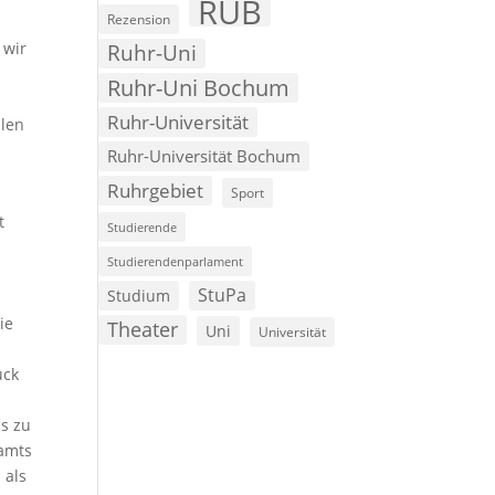
RUB
Rezension
 wir
Ruhr-Uni
Ruhr-Uni Bochum
Ruhr-Universität
llen
Ruhr-Universität Bochum
Ruhrgebiet
Sport
t
Studierende
Studierendenparlament
StuPa
Studium
ie
Theater
Uni
Universität
uck
s zu
samts
 als