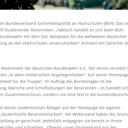
ed im Bundesverband Sicherheitspolitik an Hochschulen (BSH). Das is
Studierender Reservisten. „Faktisch handelt es sich beim BSH-
undeswehr mit dem Ziel, Akzeptanz für die weltweiten deutschen
rung an den Hochschulen voranzutreiben“, kritisiert ein Sprecher d
Reservisten der Deutschen Bundeswehr e.V.. Der Verein versteht 
ten „in allen militärischen Angelegenheiten“. Auf seiner Homepag
ent für die Truppe“. Im Auftrag des Bundestages ist die
ung, Märsche und Schießübungen der Reservisten – es handelt sic
rnen Zusammenschluss, sondern um eine fest in die bundesdeutsch
nd seinen studentischen Ableger auf der Homepage als eigenes
Studentische Reservistenarbeit“. Mit Widerstand haben die Grün
Anfang an gerechnet. Jedenfalls entgegnen sie bereits in ihrem
orwürfen und schreiben: „Obwohl unser Dachverband aus der