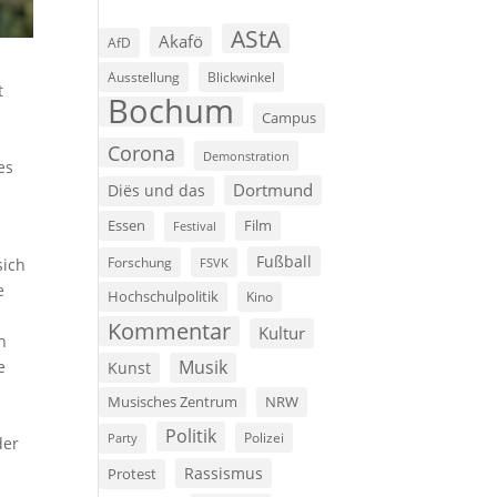
AStA
Akafö
AfD
Ausstellung
Blickwinkel
t
Bochum
Campus
Corona
Demonstration
es
Dortmund
Diës und das
Film
Essen
Festival
Fußball
Forschung
sich
FSVK
e
Hochschulpolitik
Kino
Kommentar
Kultur
h
Musik
e
Kunst
Musisches Zentrum
NRW
Politik
Polizei
Party
der
Rassismus
Protest