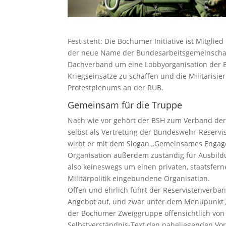
Fest steht: Die Bochumer Initiative ist Mitgli
der neue Name der Bundesarbeitsgemeinschaft 
Dachverband um eine Lobbyorganisation der B
Kriegseinsätze zu schaffen und die Militarisie
Protestplenums an der RUB.
Gemeinsam für die Truppe
Nach wie vor gehört der BSH zum Verband der 
selbst als Vertretung der Bundeswehr-Reservis
wirbt er mit dem Slogan „Gemeinsames Engagem
Organisation außerdem zuständig für Ausbild
also keineswegs um einen privaten, staatsfe
Militärpolitik eingebundene Organisation.
Offen und ehrlich führt der Reservistenverba
Angebot auf, und zwar unter dem Menüpunkt „
der Bochumer Zweiggruppe offensichtlich von 
Selbstverständnis-Text den naheliegenden V