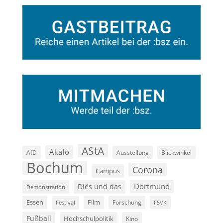
AStA
Akafö
AfD
Ausstellung
Blickwinkel
Bochum
Corona
Campus
Dortmund
Diës und das
Demonstration
Film
Essen
Forschung
FSVK
Festival
Fußball
Hochschulpolitik
Kino