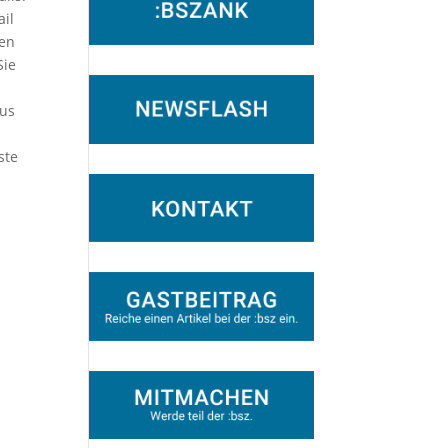
ail
ten
Sie
aus
ste