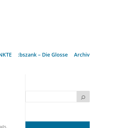
NKTE
:bszank – Die Glosse
Archiv
ils.