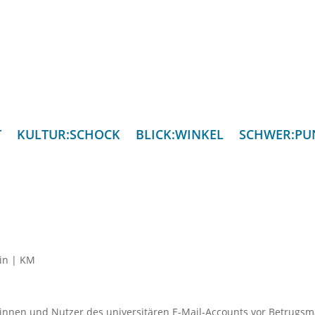
T
KULTUR:SCHOCK
BLICK:WINKEL
SCHWER:PU
in
|
KM
nnen und Nutzer des universitären E-Mail-Accounts vor Betrugsma