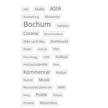
AStA
Akafö
AfD
Ausstellung
Blickwinkel
Bochum
Campus
Corona
Demonstration
Dortmund
Diës und das
Film
Essen
Festival
Fußball
Forschung
FSVK
Hochschulpolitik
Kino
Kommentar
Kultur
Musik
Kunst
Musisches Zentrum
NRW
Politik
Polizei
Party
Rassismus
Protest