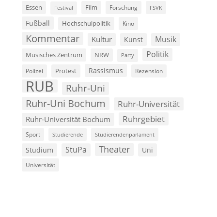
Film
Essen
Forschung
FSVK
Festival
Fußball
Hochschulpolitik
Kino
Kommentar
Musik
Kultur
Kunst
Politik
Musisches Zentrum
NRW
Party
Rassismus
Polizei
Protest
Rezension
RUB
Ruhr-Uni
Ruhr-Uni Bochum
Ruhr-Universität
Ruhrgebiet
Ruhr-Universität Bochum
Sport
Studierende
Studierendenparlament
Theater
StuPa
Studium
Uni
Universität