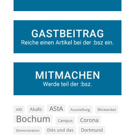
AStA
Akafö
AfD
Ausstellung
Blickwinkel
Bochum
Corona
Campus
Dortmund
Diës und das
Demonstration