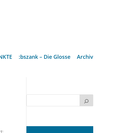
NKTE
:bszank – Die Glosse
Archiv
t: