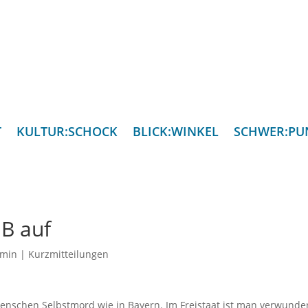
T
KULTUR:SCHOCK
BLICK:WINKEL
SCHWER:PU
UB auf
min
|
Kurzmitteilungen
nschen Selbstmord wie in Bayern. Im Freistaat ist man verwunder