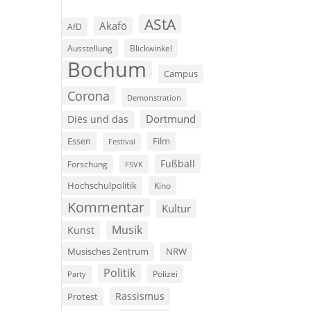
AStA
Akafö
AfD
Ausstellung
Blickwinkel
Bochum
Campus
Corona
Demonstration
Dortmund
Diës und das
Film
Essen
Festival
Fußball
Forschung
FSVK
Hochschulpolitik
Kino
Kommentar
Kultur
Musik
Kunst
Musisches Zentrum
NRW
Politik
Polizei
Party
Rassismus
Protest