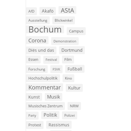
AStA
Akafö
AfD
Ausstellung
Blickwinkel
Bochum
Campus
Corona
Demonstration
Dortmund
Diës und das
Film
Essen
Festival
Fußball
Forschung
FSVK
Hochschulpolitik
Kino
Kommentar
Kultur
Musik
Kunst
Musisches Zentrum
NRW
Politik
Polizei
Party
Rassismus
Protest