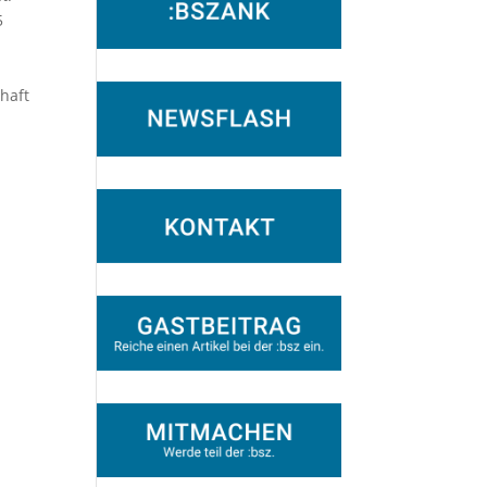
5
chaft