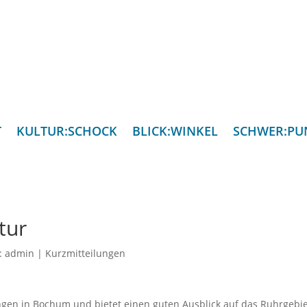
T
KULTUR:SCHOCK
BLICK:WINKEL
SCHWER:PU
tur
n:
admin
|
Kurzmitteilungen
ngen in Bochum und bietet einen guten Ausblick auf das Ruhrgebie