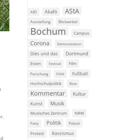
AStA
Akafö
AfD
Ausstellung
Blickwinkel
Bochum
Campus
Corona
Demonstration
Dortmund
Diës und das
Film
Essen
Festival
Fußball
Forschung
FSVK
Hochschulpolitik
Kino
h
Kommentar
Kultur
Musik
Kunst
Musisches Zentrum
NRW
r,
Politik
Polizei
Party
Rassismus
Protest
nd