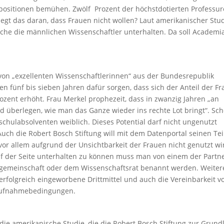
spositionen bemühen. Zwölf Prozent der höchstdotierten Professu
liegt das daran, dass Frauen nicht wollen? Laut amerikanischer Stu
lche die männlichen Wissenschaftler unterhalten. Da soll Academi
von „exzellenten Wissenschaftlerinnen“ aus der Bundesrepublik
en fünf bis sieben Jahren dafür sorgen, dass sich der Anteil der F
zent erhöht. Frau Merkel prophezeit, dass in zwanzig Jahren „an
d überlegen, wie man das Ganze wieder ins rechte Lot bringt“. Sc
schulabsolventen weiblich. Dieses Potential darf nicht ungenutzt
Auch die Robert Bosch Stiftung will mit dem Datenportal seinen Tei
vor allem aufgrund der Unsichtbarkeit der Frauen nicht genutzt wi
uf der Seite unterhalten zu können muss man von einem der Partn
sgemeinschaft oder dem Wissenschaftsrat benannt werden. Weiter
e, erfolgreich eingeworbene Drittmittel und auch die Vereinbarkeit v
r Aufnahmebedingungen.
 die amerikanische Studie, die die Robert Bosch Stiftung zur Grund