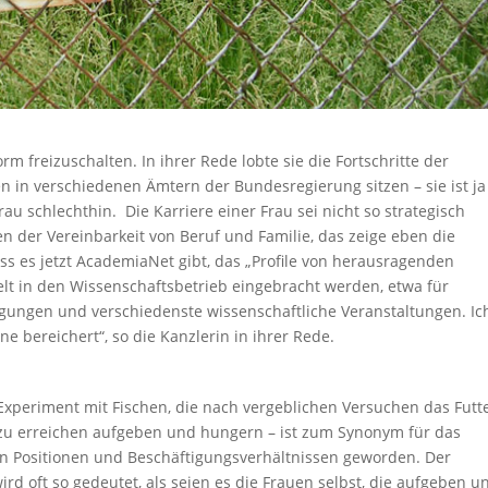
rm freizuschalten. In ihrer Rede lobte sie die Fortschritte der
 in verschiedenen Ämtern der Bundesregierung sitzen – sie ist ja
Frau schlechthin. Die Karriere einer Frau sei nicht so strategisch
n der Vereinbarkeit von Beruf und Familie, das zeige eben die
ass es jetzt AcademiaNet gibt, das „Profile von herausragenden
t in den Wissenschaftsbetrieb eingebracht werden, etwa für
ungen und verschiedenste wissenschaftliche Veranstaltungen. Ic
e bereichert“, so die Kanzlerin in ihrer Rede.
 Experiment mit Fischen, die nach vergeblichen Versuchen das Futte
 zu erreichen aufgeben und hungern – ist zum Synonym für das
en Positionen und Beschäftigungsverhältnissen geworden. Der
ird oft so gedeutet, als seien es die Frauen selbst, die aufgeben u