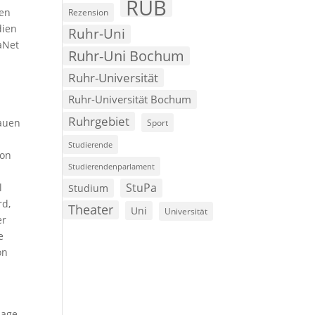
RUB
ren
Rezension
dien
Ruhr-Uni
aNet
Ruhr-Uni Bochum
Ruhr-Universität
Ruhr-Universität Bochum
Ruhrgebiet
rauen
Sport
Studierende
hon
Studierendenparlament
StuPa
l
Studium
rd,
Theater
Uni
Universität
er
e
on
lage