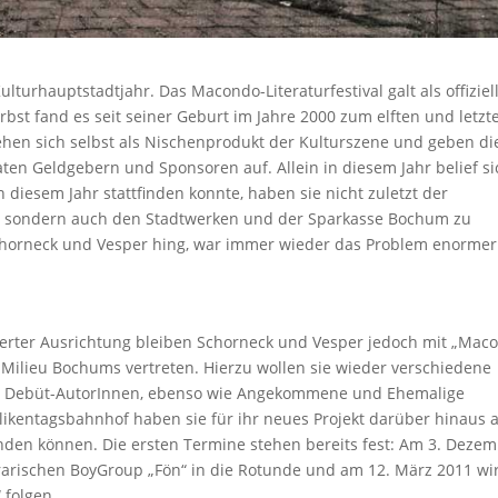
urhauptstadtjahr. Das Macondo-Literaturfestival galt als offiziel
bst fand es seit seiner Geburt im Jahre 2000 zum elften und letzt
ehen sich selbst als Nischenprodukt der Kulturszene und geben di
en Geldgebern und Sponsoren auf. Allein in diesem Jahr belief si
n diesem Jahr stattfinden konnte, haben sie nicht zuletzt der
W, sondern auch den Stadtwerken und der Sparkasse Bochum zu
chorneck und Vesper hing, war immer wieder das Problem enormer
derter Ausrichtung bleiben Schorneck und Vesper jedoch mit „Mac
n Milieu Bochums vertreten. Hierzu wollen sie wieder verschiedene
nen Debüt-AutorInnen, ebenso wie Angekommene und Ehemalige
likentagsbahnhof haben sie für ihr neues Projekt darüber hinaus 
inden können. Die ersten Termine stehen bereits fest: Am 3. Deze
rarischen BoyGroup „Fön“ in die Rotunde und am 12. März 2011 wi
 folgen.