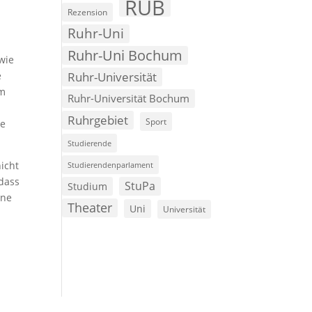
RUB
Rezension
Ruhr-Uni
Ruhr-Uni Bochum
wie
Ruhr-Universität
e
um
Ruhr-Universität Bochum
Ruhrgebiet
Sport
ie
Studierende
icht
Studierendenparlament
 dass
StuPa
Studium
une
Theater
Uni
Universität