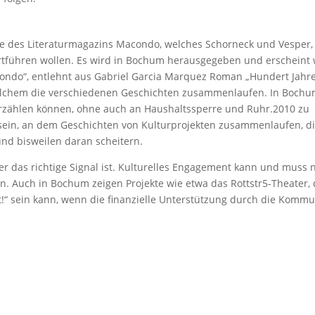
e des Literaturmagazins Macondo, welches Schorneck und Vesper,
ortführen wollen. Es wird in Bochum herausgegeben und erscheint 
condo“, entlehnt aus Gabriel Garcia Marquez Roman „Hundert Jahr
 welchem die verschiedenen Geschichten zusammenlaufen. In Boch
rzählen können, ohne auch an Haushaltssperre und Ruhr.2010 zu
ein, an dem Geschichten von Kulturprojekten zusammenlaufen, d
nd bisweilen daran scheitern.
er das richtige Signal ist. Kulturelles Engagement kann und muss n
n. Auch in Bochum zeigen Projekte wie etwa das Rottstr5-Theater,
cht!“ sein kann, wenn die finanzielle Unterstützung durch die Komm