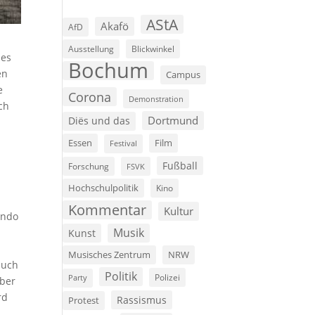
AStA
Akafö
AfD
Ausstellung
Blickwinkel
les
Bochum
en
Campus
e
Corona
Demonstration
ch
Dortmund
Diës und das
Film
Essen
Festival
Fußball
Forschung
FSVK
Hochschulpolitik
Kino
Kommentar
Kultur
ondo
Musik
Kunst
Musisches Zentrum
NRW
auch
Politik
Polizei
Party
mber
rd
Rassismus
Protest