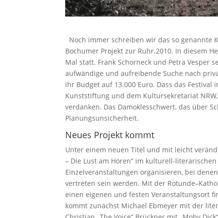
Noch immer schreiben wir das so genannte Kult
Bochumer Projekt zur Ruhr.2010. In diesem Her
Mal statt. Frank Schorneck und Petra Vesper s
aufwändige und aufreibende Suche nach privat
ihr Budget auf 13.000 Euro. Dass das Festival i
Kunststiftung und dem Kultursekretariat NR
verdanken. Das Damoklesschwert, das über S
Planungsunsicherheit.
Neues Projekt kommt
Unter einem neuen Titel und mit leicht verän
– Die Lust am Hören“ im kulturell-literarische
Einzelveranstaltungen organisieren, bei de
vertreten sein werden. Mit der Rotunde–Katho
einen eigenen und festen Veranstaltungsort f
kommt zunächst Michael Ebmeyer mit der lite
Christian „The Voice“ Brückner mit „Moby Dick“