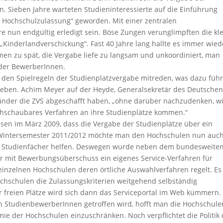
n. Sieben Jahre warteten Studieninteressierte auf die Einführung
für Hochschulzulassung“ geworden. Mit einer zentralen
e nun endgültig erledigt sein. Böse Zungen verunglimpften die kl
„Kinderlandverschickung“. Fast 40 Jahre lang hallte es immer wied
men zu spät, die Vergabe liefe zu langsam und unkoordiniert, man
 der BewerberInnen.
 den Spielregeln der Studienplatzvergabe mitreden, was dazu führ
ieben. Achim Meyer auf der Heyde, Generalsekretär des Deutsche
 Länder die ZVS abgeschafft haben, „ohne darüber nachzudenken, w
chschaubares Verfahren an ihre Studienplätze kommen.“
en im März 2009, dass die Vergabe der Studienplätze über ein
m Wintersemester 2011/2012 möchte man den Hochschulen nun auch
re Studienfächer helfen. Deswegen wurde neben dem bundesweite
er mit Bewerbungsüberschuss ein eigenes Service-Verfahren für
einzelnen Hochschulen deren örtliche Auswahlverfahren regelt. Es 
ochschulen die Zulassungskriterien weitgehend selbständig
freien Plätze wird sich dann das Serviceportal im Web kümmern.
n StudienbewerberInnen getroffen wird, hofft man die Hochschule
ie der Hochschulen einzuschränken. Noch verpflichtet die Politik 