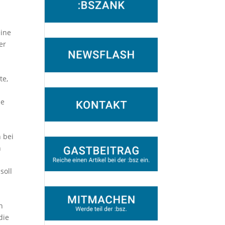
eine
er
te,
n
ie
 bei
n
soll
n
die