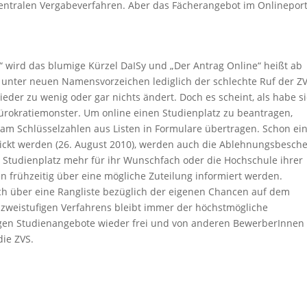
entralen Vergabeverfahren. Aber das Fächerangebot im Onlineport
m
wird das blumige Kürzel DaISy und „Der Antrag Online“ heißt ab
s unter neuen Namensvorzeichen lediglich der schlechte Ruf der Z
eder zu wenig oder gar nichts ändert. Doch es scheint, als habe s
ürokratiemonster. Um online einen Studienplatz zu beantragen,
am Schlüsselzahlen aus Listen in Formulare übertragen. Schon ei
ckt werden (26. August 2010), werden auch die Ablehnungsbesch
en Studienplatz mehr für ihr Wunschfach oder die Hochschule ihrer
frühzeitig über eine mögliche Zuteilung informiert werden.
ich über eine Rangliste bezüglich der eigenen Chancen auf dem
n zweistufigen Verfahrens bleibt immer der höchstmögliche
igen Studienangebote wieder frei und von anderen BewerberInnen
die ZVS.