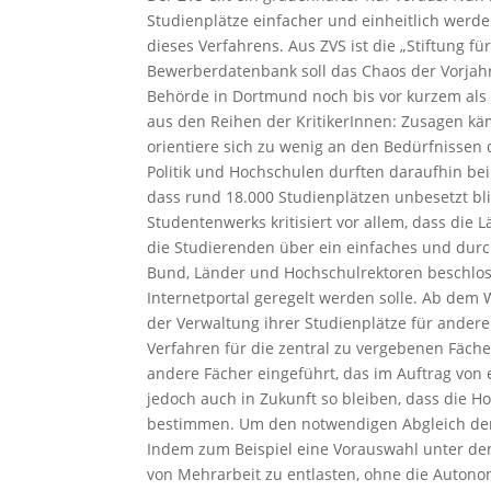
Studienplätze einfacher und einheitlich werde
dieses Verfahrens. Aus ZVS ist die „Stiftung 
Bewerberdatenbank soll das Chaos der Vorjahr
Behörde in Dortmund noch bis vor kurzem als 
aus den Reihen der KritikerInnen: Zusagen kä
orientiere sich zu wenig an den Bedürfnissen
Politik und Hochschulen durften daraufhin bei
dass rund 18.000 Studienplätzen unbesetzt bl
Studentenwerks kritisiert vor allem, dass die
die Studierenden über ein einfaches und dur
Bund, Länder und Hochschulrektoren beschloss
Internetportal geregelt werden solle. Ab de
der Verwaltung ihrer Studienplätze für ande
Verfahren für die zentral zu vergebenen Fäch
andere Fächer eingeführt, das im Auftrag von 
jedoch auch in Zukunft so bleiben, dass die H
bestimmen. Um den notwendigen Abgleich der 
Indem zum Beispiel eine Vorauswahl unter de
von Mehrarbeit zu entlasten, ohne die Autonom