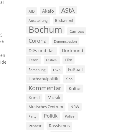
al
AStA
Akafö
AfD
Ausstellung
Blickwinkel
Bochum
Campus
VS
Corona
ich
Demonstration
Dortmund
Diës und das
nen
Film
Essen
Festival
eide
Fußball
Forschung
FSVK
Hochschulpolitik
Kino
Kommentar
Kultur
Musik
Kunst
Musisches Zentrum
NRW
Politik
Polizei
Party
Rassismus
Protest