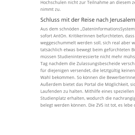
Hochschulen nicht zur Teilnahme an diesem z
nimmt zu.
Schluss mit der Reise nach Jerusale
Aus dem schnöden „DatenInformationsSystem“ 
sofort AntOn. KritikerInnen befürchteten, das
weggeschummelt werden soll, sich real aber wi
tatsächlich etwas bewegt beim gefürchteten B
müssen Studieninteressierte nicht mehr mühs
Tag nachdem die Zulassungsbescheide verschi
für diejenigen versendet, die letztgültig kein
Wahl bekommen. So können die BewerberInnen 
Außerdem bietet das Portal die Möglichkeit, s
Laufenden zu halten. Mithilfe eines spezielle
Studienplatz erhalten, wodurch die nachrang
belegt werden können. Die ZVS ist tot, es lebe 