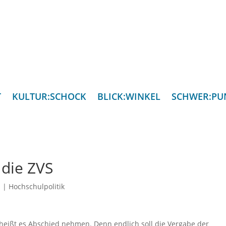
T
KULTUR:SCHOCK
BLICK:WINKEL
SCHWER:PU
e die ZVS
n
|
Hochschulpolitik
 heißt es Abschied nehmen. Denn endlich soll die Vergabe der