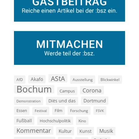
AStA
Akafö
AfD
Ausstellung
Blickwinkel
Bochum
Corona
Campus
Dortmund
Diës und das
Demonstration
Film
Essen
Forschung
FSVK
Festival
Fußball
Hochschulpolitik
Kino
Kommentar
Musik
Kultur
Kunst