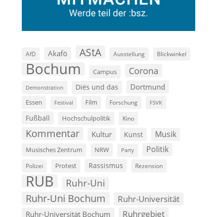
AStA
Akafö
AfD
Ausstellung
Blickwinkel
Bochum
Corona
Campus
Dortmund
Diës und das
Demonstration
Film
Essen
Forschung
FSVK
Festival
Fußball
Hochschulpolitik
Kino
Kommentar
Musik
Kultur
Kunst
Politik
Musisches Zentrum
NRW
Party
Rassismus
Polizei
Protest
Rezension
RUB
Ruhr-Uni
Ruhr-Uni Bochum
Ruhr-Universität
Ruhrgebiet
Ruhr-Universität Bochum