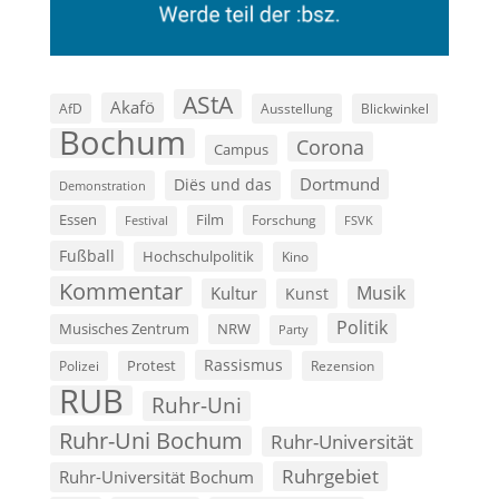
AStA
Akafö
AfD
Ausstellung
Blickwinkel
Bochum
Corona
Campus
Dortmund
Diës und das
Demonstration
Film
Essen
Forschung
FSVK
Festival
Fußball
Hochschulpolitik
Kino
Kommentar
Musik
Kultur
Kunst
Politik
Musisches Zentrum
NRW
Party
Rassismus
Polizei
Protest
Rezension
RUB
Ruhr-Uni
Ruhr-Uni Bochum
Ruhr-Universität
Ruhrgebiet
Ruhr-Universität Bochum