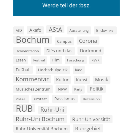
AStA
Akafö
AfD
Ausstellung
Blickwinkel
Bochum
Corona
Campus
Dortmund
Diës und das
Demonstration
Film
Essen
Forschung
FSVK
Festival
Fußball
Hochschulpolitik
Kino
Kommentar
Musik
Kultur
Kunst
Politik
Musisches Zentrum
NRW
Party
Rassismus
Polizei
Protest
Rezension
RUB
Ruhr-Uni
Ruhr-Uni Bochum
Ruhr-Universität
Ruhrgebiet
Ruhr-Universität Bochum