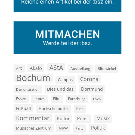
AStA
Akafö
AfD
Ausstellung
Blickwinkel
Bochum
Corona
Campus
Dortmund
Diës und das
Demonstration
Film
Essen
Forschung
FSVK
Festival
Fußball
Hochschulpolitik
Kino
Kommentar
Musik
Kultur
Kunst
Politik
Musisches Zentrum
NRW
Party