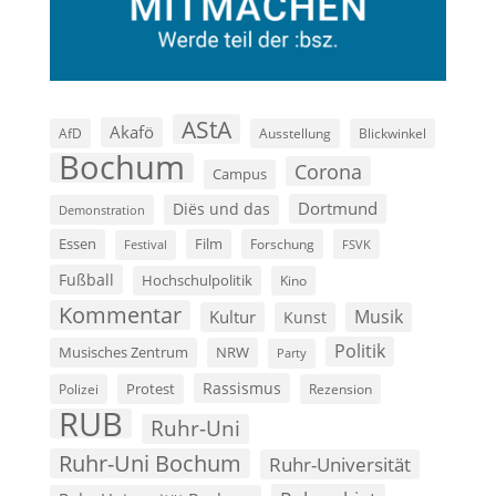
AStA
Akafö
AfD
Ausstellung
Blickwinkel
Bochum
Corona
Campus
Dortmund
Diës und das
Demonstration
Film
Essen
Forschung
FSVK
Festival
Fußball
Hochschulpolitik
Kino
Kommentar
Musik
Kultur
Kunst
Politik
Musisches Zentrum
NRW
Party
Rassismus
Polizei
Protest
Rezension
RUB
Ruhr-Uni
Ruhr-Uni Bochum
Ruhr-Universität