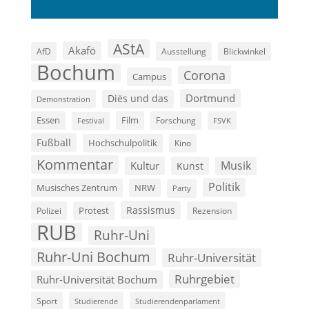
AStA
Akafö
AfD
Ausstellung
Blickwinkel
Bochum
Corona
Campus
Dortmund
Diës und das
Demonstration
Film
Essen
Forschung
FSVK
Festival
Fußball
Hochschulpolitik
Kino
Kommentar
Musik
Kultur
Kunst
Politik
Musisches Zentrum
NRW
Party
Rassismus
Polizei
Protest
Rezension
RUB
Ruhr-Uni
Ruhr-Uni Bochum
Ruhr-Universität
Ruhrgebiet
Ruhr-Universität Bochum
Sport
Studierende
Studierendenparlament