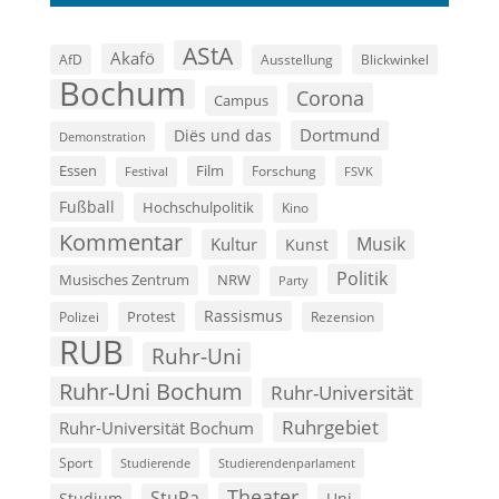
AStA
Akafö
AfD
Ausstellung
Blickwinkel
Bochum
Corona
Campus
Dortmund
Diës und das
Demonstration
Film
Essen
Forschung
FSVK
Festival
Fußball
Hochschulpolitik
Kino
Kommentar
Musik
Kultur
Kunst
Politik
Musisches Zentrum
NRW
Party
Rassismus
Polizei
Protest
Rezension
RUB
Ruhr-Uni
Ruhr-Uni Bochum
Ruhr-Universität
Ruhrgebiet
Ruhr-Universität Bochum
Sport
Studierende
Studierendenparlament
Theater
StuPa
Studium
Uni