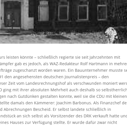
rs leisten könnte – schließlich regierte sie seit Jahrzehnten mit
Dämpfer gab es jedoch, als WAZ-Redakteur Rolf Hartmann in mehre
 Aufträge zugeschanzt worden waren. Ein Bauunternehmer musste s
91 den angesehensten deutschen Journalistenpreis – den
ieser Zeit vom Landesrechnungshof als verschwunden moniert wer
 ging mit ihrer absoluten Mehrheit auch deshalb so selbstherrli
en nach Gutdünken gestalten konnte, weil sie die CDU mit kleine
tellte damals den Kämmerer: Joachim Barbonus. Als Finanzchef de
d Abrechnungen Bescheid. Er selbst landete schließlich in
undstück an sich selbst als Vorsitzender des DRK verkauft hatte un
ines Hauses zur Verfügung stellte. Er wurde dafür zwar nicht