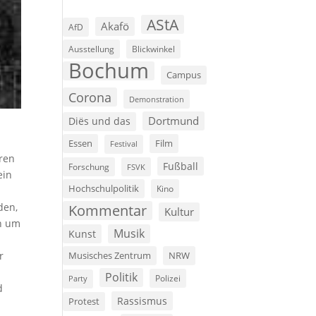
AStA
Akafö
AfD
Ausstellung
Blickwinkel
Bochum
Campus
Corona
Demonstration
Dortmund
Diës und das
Film
Essen
Festival
ren
Fußball
Forschung
FSVK
ein
Hochschulpolitik
Kino
den,
Kommentar
Kultur
ch um
Musik
Kunst
n
r
Musisches Zentrum
NRW
Politik
Polizei
Party
d
Rassismus
Protest