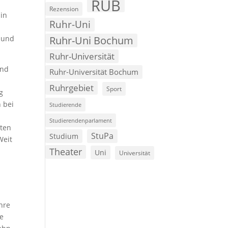
RUB
Rezension
 in
Ruhr-Uni
t und
Ruhr-Uni Bochum
Ruhr-Universität
and
Ruhr-Universität Bochum
Ruhrgebiet
Sport
g
 bei
Studierende
Studierendenparlament
sten
StuPa
Studium
Weit
Theater
Uni
Universität
ihre
te