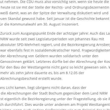
ut nehmen. Die CDU muss also vorsichtig sein, wenn sie heute die
h heute ist sie mit der Stelle der Rechts- und Ordnungsdezernentin
 weiß damit, was an der Spitze der Verwaltung diskutiert wird und
euen Skandal gewusst habe. Seit Januar ist die Geschichte bekann
für die Kommunalwahl am 30. August inszeniert.
Zurück zum Ausgangspunkt Ende der achtziger Jahre: Auch das L
NRW wurde seit zwei Legislaturperioden von Johannes Rau mit
absoluter SPD-Mehrheit regiert, und die Bezirksregierung Arnsber
war ebenfalls fest in sozialdemokratischer Hand. Fragwürdigkeiten
der Abrechnung von Geldern wurden solidarisch unter den
GenossInnen geklärt. Letzteres dürfte bei der Abrechnung der Ko
für den Bau der Westtangente nicht ganz so leicht gewesen sein. 
mehr als zehn Jahre dauerte es, bis am 8.12.05 der
Abrechnungsbescheid erstellt wurde.
ns Licht kamen, liegt übrigens nicht daran, dass der
d die Abrechnungen der Stadt Bochum gegenüber dem Land NRW
 eigentlich die Bezirksregierung unter der Fragestellung, ob sie 
ch durchführt. Dies wurde unter anderem am Projekt Westtangen