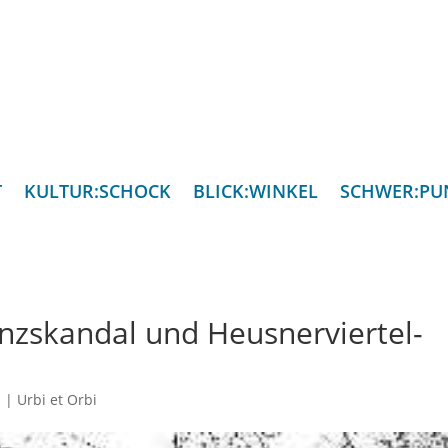
T
KULTUR:SCHOCK
BLICK:WINKEL
SCHWER:PU
nzskandal und Heusnerviertel-
n
|
Urbi et Orbi