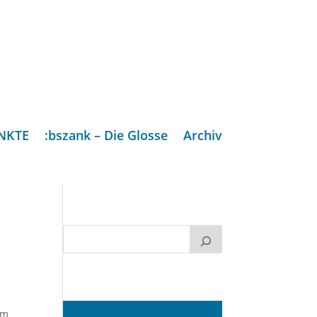
NKTE
:bszank – Die Glosse
Archiv
am