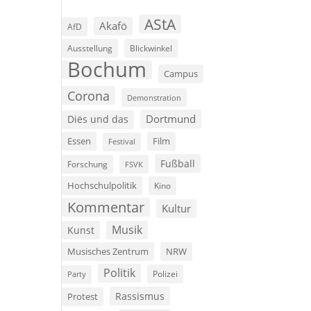
AStA
Akafö
AfD
Ausstellung
Blickwinkel
Bochum
Campus
Corona
Demonstration
Dortmund
Diës und das
Film
Essen
Festival
Fußball
Forschung
FSVK
Hochschulpolitik
Kino
Kommentar
Kultur
Musik
Kunst
Musisches Zentrum
NRW
Politik
Polizei
Party
Rassismus
Protest