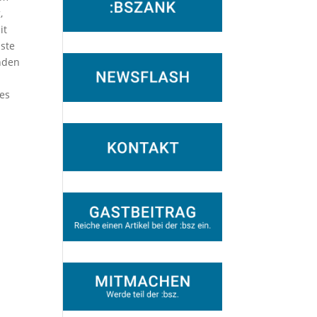
,
it
iste
nden
tes