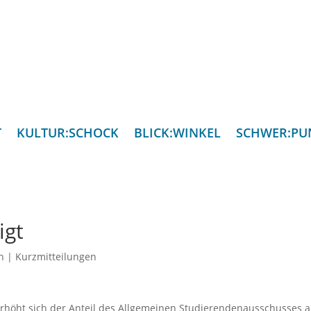
T
KULTUR:SCHOCK
BLICK:WINKEL
SCHWER:PU
igt
n
|
Kurzmitteilungen
öht sich der Anteil des Allgemeinen Studierendenausschusses 