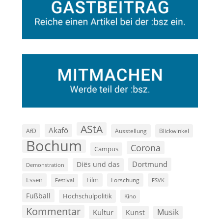
AStA
Akafö
AfD
Ausstellung
Blickwinkel
Bochum
Corona
Campus
Dortmund
Diës und das
Demonstration
Film
Essen
Forschung
FSVK
Festival
Fußball
Hochschulpolitik
Kino
Kommentar
Musik
Kultur
Kunst