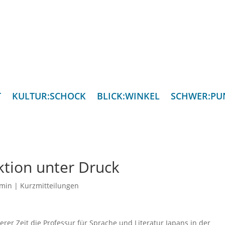
T
KULTUR:SCHOCK
BLICK:WINKEL
SCHWER:PU
ktion unter Druck
min
|
Kurzmitteilungen
rer Zeit die Professur für Sprache und Literatur Japans in der