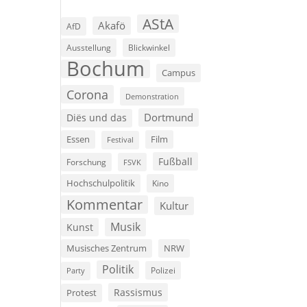
AStA
Akafö
AfD
Ausstellung
Blickwinkel
Bochum
Campus
Corona
Demonstration
Dortmund
Diës und das
Film
Essen
Festival
Fußball
Forschung
FSVK
Hochschulpolitik
Kino
Kommentar
Kultur
Musik
Kunst
Musisches Zentrum
NRW
Politik
Polizei
Party
Rassismus
Protest