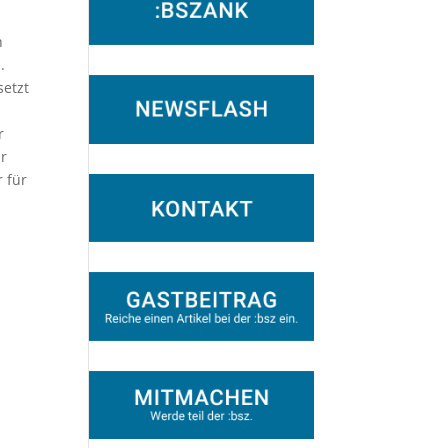
n
.
setzt
r
hr
 für