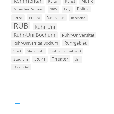
Kommentar
Musik
Kultur
Kunst
Politik
Musisches Zentrum
NRW
Party
Rassismus
Polizei
Protest
Rezension
RUB
Ruhr-Uni
Ruhr-Uni Bochum
Ruhr-Universität
Ruhrgebiet
Ruhr-Universität Bochum
Sport
Studierende
Studierendenparlament
Theater
StuPa
Studium
Uni
Universität