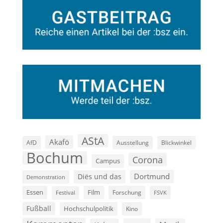
AStA
Akafö
AfD
Ausstellung
Blickwinkel
Bochum
Corona
Campus
Dortmund
Diës und das
Demonstration
Film
Essen
Forschung
FSVK
Festival
Fußball
Hochschulpolitik
Kino